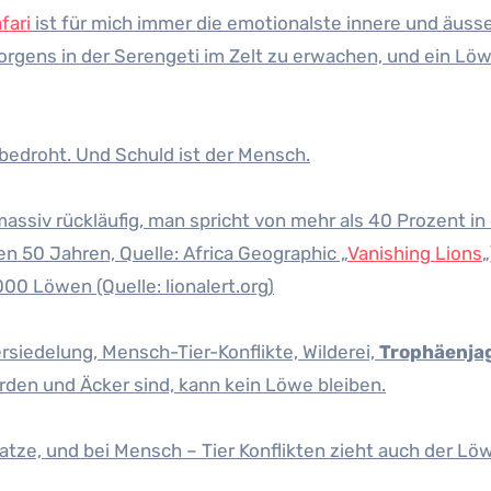
fari
ist für mich immer die emotionalste innere und äuss
rgens in der Serengeti im Zelt zu erwachen, und ein Lö
bedroht. Und Schuld ist der Mensch.
assiv rückläufig, man spricht von mehr als 40 Prozent in
en 50 Jahren, Quelle: Africa Geographic „
Vanishing Lions
„
00 Löwen (Quelle: lionalert.org)
rsiedelung, Mensch-Tier-Konflikte, Wilderei,
Trophäenja
rden und Äcker sind, kann kein Löwe bleiben.
tze, und bei Mensch – Tier Konflikten zieht auch der Lö