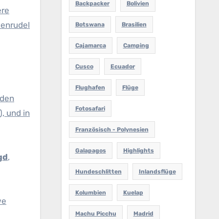
Backpacker
Bolivien
ere
wenrudel
Botswana
Brasilien
Cajamarca
Camping
Cusco
Ecuador
Flughafen
Flüge
 den
Fotosafari
), und in
Französisch - Polynesien
Galapagos
Highlights
gd
,
Hundeschlitten
Inlandsflüge
Kolumbien
Kuelap
we
Machu Picchu
Madrid