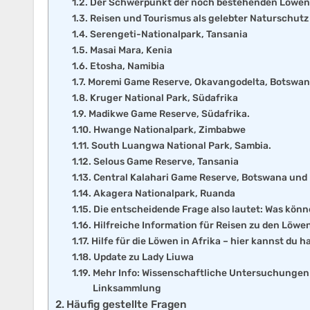
Der Schwerpunkt der noch bestehenden Löwenpo
Reisen und Tourismus als gelebter Naturschutz
Serengeti-Nationalpark, Tansania
Masai Mara, Kenia
Etosha, Namibia
Moremi Game Reserve, Okavangodelta, Botswa
Kruger National Park, Südafrika
Madikwe Game Reserve, Südafrika.
Hwange Nationalpark, Zimbabwe
South Luangwa National Park, Sambia.
Selous Game Reserve, Tansania
Central Kalahari Game Reserve, Botswana und K
Akagera Nationalpark, Ruanda
Die entscheidende Frage also lautet: Was könn
Hilfreiche Information für Reisen zu den Löwe
Hilfe für die Löwen in Afrika – hier kannst du 
Update zu Lady Liuwa
Mehr Info: Wissenschaftliche Untersuchungen 
Linksammlung
Häufig gestellte Fragen