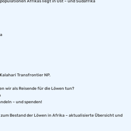
pulationen Afrikas liegt in Ost – und Südafrika
na
alahari Transfrontier NP.
en wir als Reisende für die Löwen tun?
n
handeln – und spenden!
zum Bestand der Löwen in Afrika – aktualisierte Übersicht und