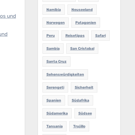
Namibia
Neuseeland
oos und
Norwegen
Patagonien
 und
Peru
Reisetipps
Safari
Sambia
San Cristobal
Santa Cruz
Sehenswürdigkeiten
Serengeti
Sicherheit
Spanien
Südafrika
Südamerika
Südsee
Tansania
Trujillo