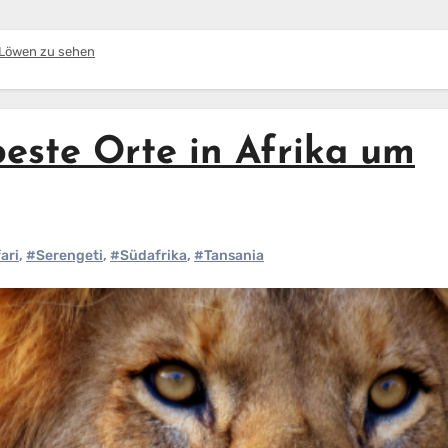
m Löwen zu sehen
este Orte in Afrika um
ari
,
#Serengeti
,
#Südafrika
,
#Tansania