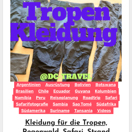
Argentinien
Ausrüstung
Bolivien
Botswana
Brasilien
Chile
Ecuador
Guyana
Kolumbien
Namibia
Peru
Reiseplanung
Roadtrip
Safari
Safarifotografie
Sambia
Sao Tomé
Südafrika
Südamerika
Suriname
Tansania
Videos
Kleidung für die Tropen,
Regenwald, Safari, Strand