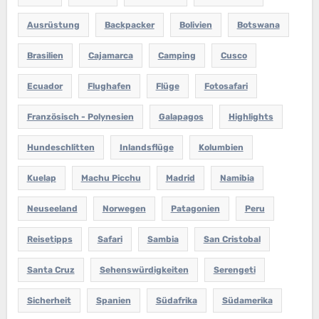
Ausrüstung
Backpacker
Bolivien
Botswana
Brasilien
Cajamarca
Camping
Cusco
Ecuador
Flughafen
Flüge
Fotosafari
Französisch - Polynesien
Galapagos
Highlights
Hundeschlitten
Inlandsflüge
Kolumbien
Kuelap
Machu Picchu
Madrid
Namibia
Neuseeland
Norwegen
Patagonien
Peru
Reisetipps
Safari
Sambia
San Cristobal
Santa Cruz
Sehenswürdigkeiten
Serengeti
Sicherheit
Spanien
Südafrika
Südamerika