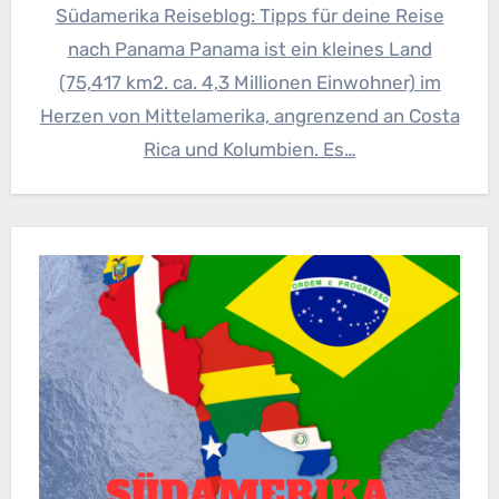
Südamerika Reiseblog: Tipps für deine Reise
nach Panama Panama ist ein kleines Land
(75,417 km2. ca. 4,3 Millionen Einwohner) im
Herzen von Mittelamerika, angrenzend an Costa
Rica und Kolumbien. Es…