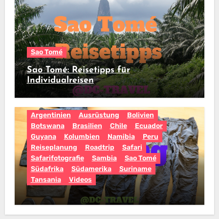
Sao Tomé
Sao Tomé: Reisetipps für
Individualreisen
Argentinien
Ausrüstung
Bolivien
Botswana
Brasilien
Chile
Ecuador
Guyana
Kolumbien
Namibia
Peru
Reiseplanung
Roadtrip
Safari
Safarifotografie
Sambia
Sao Tomé
Südafrika
Südamerika
Suriname
Tansania
Videos
Kleidung für die Tropen, Regenwald,
Safari, Strand