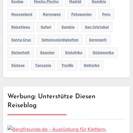
Kuelap
Machu Picchu
Madrid
Namibia
Neuseeland
Norwegen
Patagonien
Peru
Reisetipps
Safari
Sambia
San Cristobal
Santa Cruz
Sehenswürdigkeiten
Serengeti
Sicherheit
Spanien
Südafrika
Südamerika
Südsee
Tansania
Trujillo
Welterbe
Werbung: Unterstütze Diesen
Reiseblog