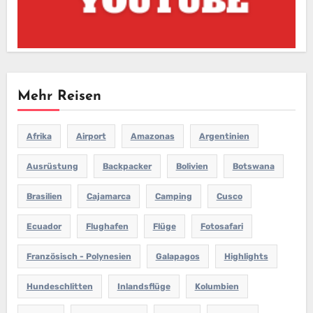
Mehr Reisen
Afrika
Airport
Amazonas
Argentinien
Ausrüstung
Backpacker
Bolivien
Botswana
Brasilien
Cajamarca
Camping
Cusco
Ecuador
Flughafen
Flüge
Fotosafari
Französisch - Polynesien
Galapagos
Highlights
Hundeschlitten
Inlandsflüge
Kolumbien