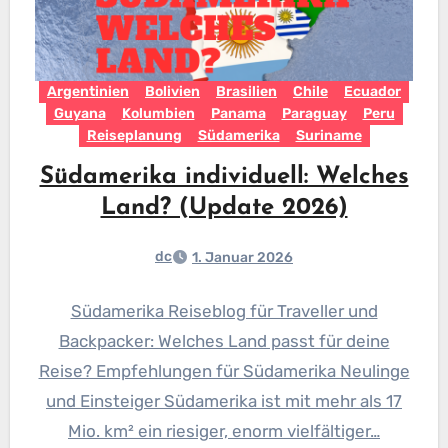
Argentinien
Bolivien
Brasilien
Chile
Ecuador
Guyana
Kolumbien
Panama
Paraguay
Peru
Reiseplanung
Südamerika
Suriname
Südamerika individuell: Welches
Land? (Update 2026)
dc
1. Januar 2026
Südamerika Reiseblog für Traveller und
Backpacker: Welches Land passt für deine
Reise? Empfehlungen für Südamerika Neulinge
und Einsteiger Südamerika ist mit mehr als 17
Mio. km² ein riesiger, enorm vielfältiger…