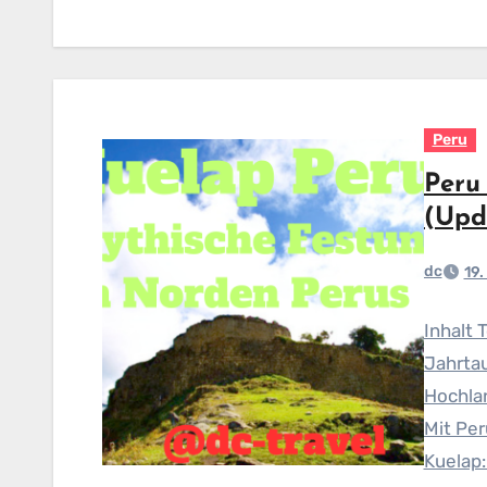
Peru
Peru
(Upd
dc
19
Inhalt 
Jahrta
Hochla
Mit Pe
Kuelap: