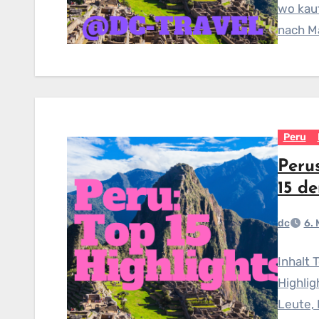
wo kau
nach M
Peru
Peru
15 de
dc
6.
Inhalt 
Highlig
Leute, 