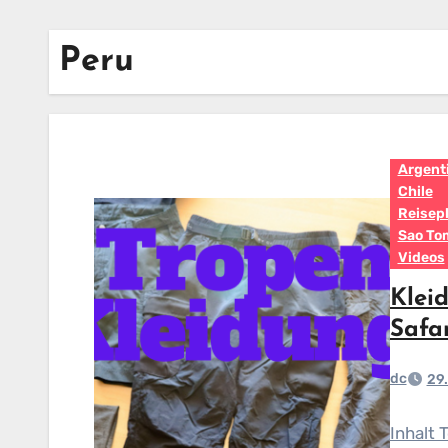
Peru
Argent
Chile
Reisep
Sao To
Videos
Klei
Safar
dc
29.
Inhalt 