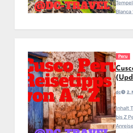
Tempela
Blanca 
Peru
Cusc
(Upd
dc
2.
Inhalt 
bis Z P
Anreise