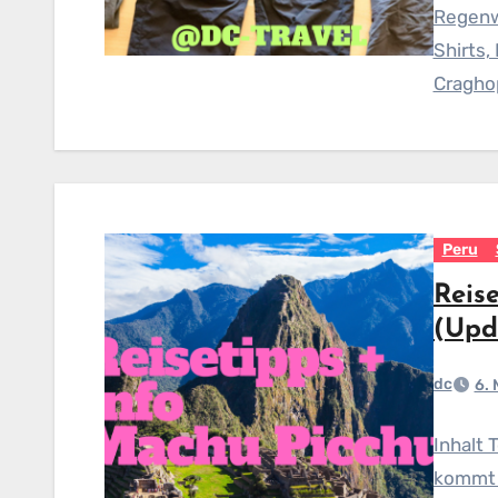
Regenwa
Shirts,
Cragho
Peru
Reis
(Upd
dc
6.
Inhalt 
kommt 