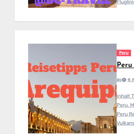
Fluglin
Peru
Peru
dc
9.
Inhalt 
Peru. M
Peru Re
Vulkans