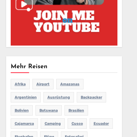
Mehr Reisen
Afrika
Airport
Amazonas
Argentinien
Ausrüstung
Backpacker
Bolivien
Botswana
Brasilien
Cajamarca
Camping
Cusco
Ecuador
Flughafen
Flüge
Fotosafari