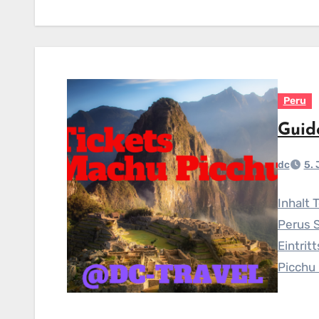
Peru
Guid
dc
5.
Inhalt 
Perus S
Eintrit
Picchu 