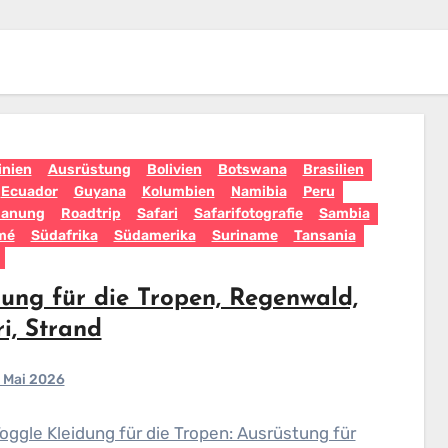
inien
Ausrüstung
Bolivien
Botswana
Brasilien
Ecuador
Guyana
Kolumbien
Namibia
Peru
lanung
Roadtrip
Safari
Safarifotografie
Sambia
mé
Südafrika
Südamerika
Suriname
Tansania
dung für die Tropen, Regenwald,
i, Strand
 Mai 2026
Toggle Kleidung für die Tropen: Ausrüstung für