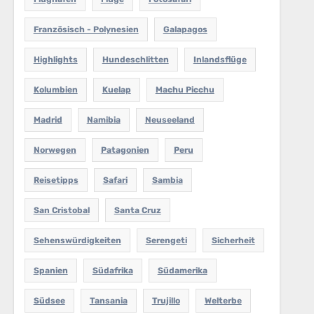
Französisch - Polynesien
Galapagos
Highlights
Hundeschlitten
Inlandsflüge
Kolumbien
Kuelap
Machu Picchu
Madrid
Namibia
Neuseeland
Norwegen
Patagonien
Peru
Reisetipps
Safari
Sambia
San Cristobal
Santa Cruz
Sehenswürdigkeiten
Serengeti
Sicherheit
Spanien
Südafrika
Südamerika
Südsee
Tansania
Trujillo
Welterbe