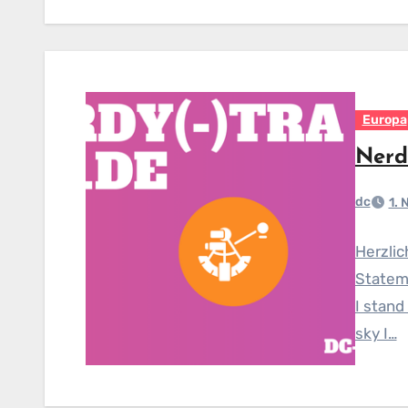
Europa
Nerd
dc
1.
Herzlic
Stateme
I stand
sky I…