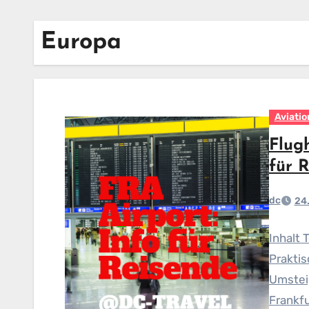
Europa
Aviatio
Flug
für 
dc
24.
Inhalt 
Praktis
Umstei
Frankfu